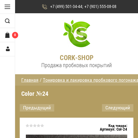
+7 (499) 501-34-44
+7 (901) 555-08-08
0
CORK-SHOP
Продажа пробковых покрытий
Главная
/
Тонировка и лакировка пробкового погонаж
Color №24
Предыдущий
Следующий
Код товара:
Артикул:
Col-24