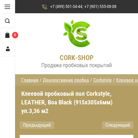
+7 (499) 501-34-44
+7 (901) 555-08-08
0
CORK-SHOP
Продажа пробковых покрытий
Главная
/
Декоративная пробка
/
Corkstyle
/
Клеевое н
Клеевой пробковый пол Corkstyle,
LEATHER, Boa Black (915х305х6мм)
уп.3,36 м2
Предыдущий
Следующий