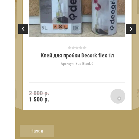
.0л. (расход
Клей для пробки Decork flex 1л
Артикул:
Boa Black-6
2
2 000 р.
1
1 500
р.
Назад