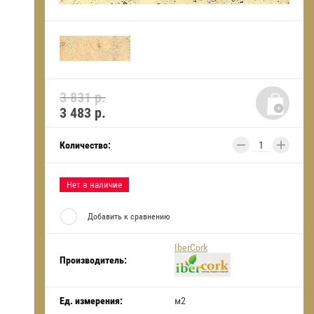
3 831 р.
3 483
р.
−
+
Количество:
Нет в наличие
Добавить к сравнению
IberCork
Производитель:
Ед. измерения:
м2