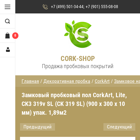
+7 (499) 501-34-44
+7 (901) 555-08-08
0
CORK-SHOP
Продажа пробковых покрытий
Главная
/
Декоративная пробка
/
CorkArt
/
Замковое н
Замковый пробковый пол CorkArt, Lite,
CK3 319v SL (CK 319 SL) (900 х 300 х 10
мм) упак. 1,89м2
Предыдущий
Следующий