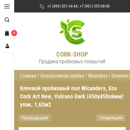
+7 (499) 501-34-44
+7 (901) 555-08-08
0
CORK-SHOP
Продажа пробковых покрытий
Главная
/
Декоративная пробка
/
Wicanders
/
Клеевое 
Клеевой пробковый пол Wicanders, Eco
Cork Art New, Volcano Dark (450х450х6мм)
упак. 1,62м2
Предыдущий
Следующий