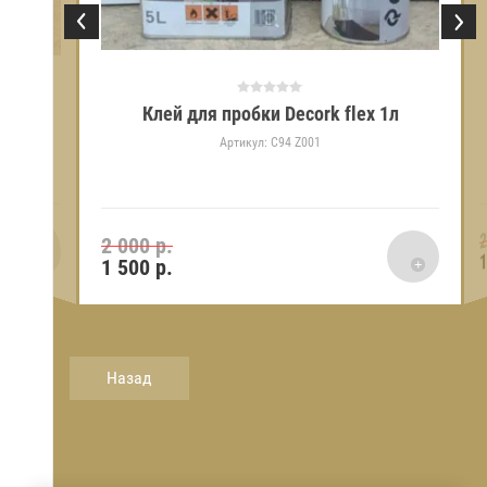
.0л. (расход
Клей для пробки Decork flex 1л
Артикул:
C94 Z001
2
2 000 р.
1
1 500
р.
Назад