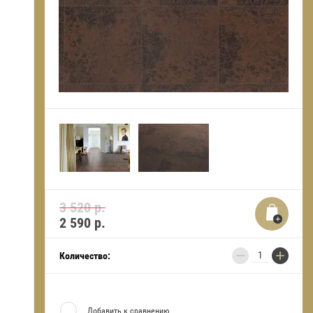
3 520 р.
2 590
р.
−
+
Количество:
Добавить к сравнению