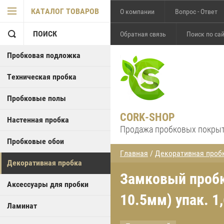
КАТАЛОГ ТОВАРОВ
О компании
Вопрос - Ответ
ПОИСК
Обратная связь
Поиск по са
Пробковая подложка
Техническая пробка
Пробковые полы
CORK-SHOP
Настенная пробка
Продажа пробковых покры
Пробковые обои
Главная
/
Декоративная проб
Декоративная пробка
Замковый пробко
Аксессуары для пробки
10.5мм) упак. 1
Ламинат