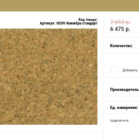
Код товара:
7 053 р.
Артикул:
UCUV Коимбра стандарт
6 475
р.
Количество:
Добавить 
Производитель
Ед. измерения:
поделиться: