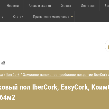
Новости
Акции и скидки
Оплата
Доставка
Во
йту
Статьи
Применение материалов
тий
ка
/
IberCork
/
Замковое напольное пробковое покрытие IberCork
/
вый пол IberCork, EasyCork, Коимб
,64м2