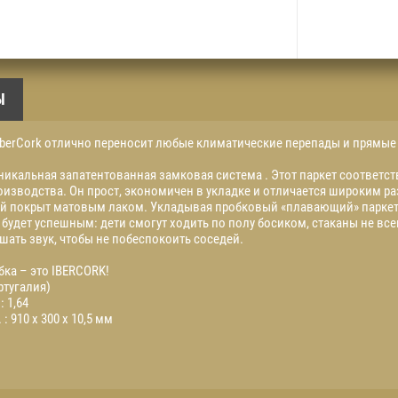
Ы
IberCork отлично переносит любые климатические перепады и прямые
никальная запатентованная замковая система . Этот паркет соответст
оизводства. Он прост, экономичен в укладке и отличается широким р
лой покрыт матовым лаком. Укладывая пробковый «плавающий» парке
 будет успешным: дети смогут ходить по полу босиком, стаканы не вс
шать звук, чтобы не побеспокоить соседей.
бка – это IBERCORK!
ртугалия)
: 1,64
 910 х 300 х 10,5 мм