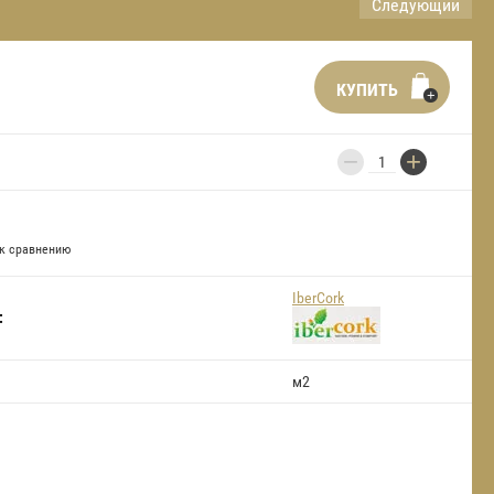
Следующий
КУПИТЬ
−
+
к сравнению
IberCork
:
м2