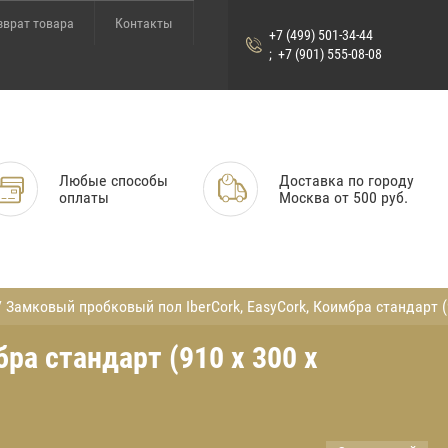
зврат товара
Контакты
+7 (499) 501-34-44
+7 (901) 555-08-08
Любые способы
Доставка по городу
оплаты
Москва от 500 руб.
 Замковый пробковый пол IberCork, EasyCork, Коимбра стандарт (9
ра стандарт (910 х 300 х