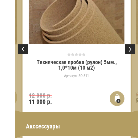
он) 10мм.,
Техническая пробка (рулон) 5мм.,
1,0*10м (10 м2)
Артикул:
SO 811
6
12 000 р.
5
11 000
р.
Акссессуары