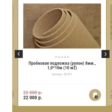
Пробковая подложка (рулон) 8мм.,
ст) 6мм.,
м2)
1,0*10м (10 м2)
Артикул:
SO 811
3
22 000 р.
2
22 000
р.