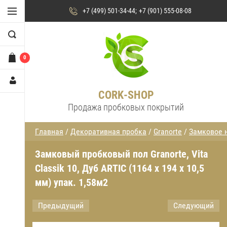
+7 (499) 501-34-44
+7 (901) 555-08-08
0
CORK-SHOP
Продажа пробковых покрытий
Главная
/
Декоративная пробка
/
Granorte
/
Замковое 
Замковый пробковый пол Granorte, Vita
Classik 10, Дуб ARTIC (1164 х 194 х 10,5
мм) упак. 1,58м2
Предыдущий
Следующий